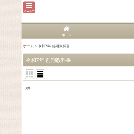
メニュー
ホーム
ホーム
>
令和7年 前期教科書
令和7年 前期教科書
0
件
表示数
:
並び順
: