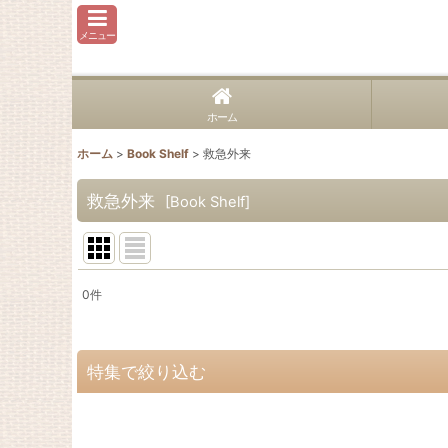
メニュー
ホーム
ホーム
>
Book Shelf
>
救急外来
救急外来
[
Book Shelf
]
0
件
表示数
:
並び順
:
特集で絞り込む
外科