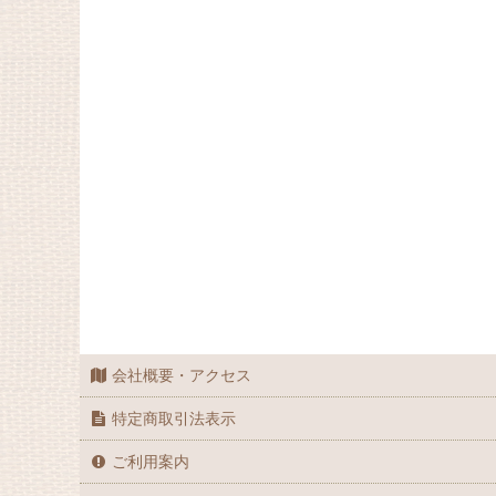
整形外科
解剖
手術書
産婦人科
感染・アレルギー
国家試験対策
救急外来
治療・診断
会社概要・アクセス
服薬・投薬・薬物治療
特定商取引法表示
看護
ご利用案内