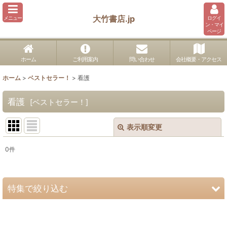
大竹書店.jp
メニュー
ログイ
ン・マイ
ページ
ホーム
ご利用案内
問い合わせ
会社概要・アクセス
ホーム
>
ベストセラー！
>
看護
看護
[
ベストセラー！
]
表示順変更
閉じる
0
件
表示数
:
並び順
:
特集で絞り込む
絞り込む
外科