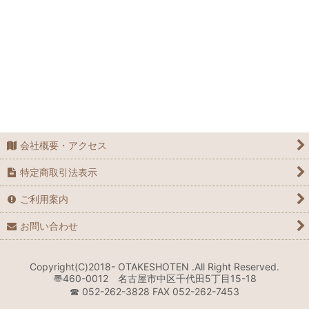
整形外科
解剖
手術書
産婦人科
感染・アレルギー
会社概要・アクセス
国家試験対策
特定商取引法表示
救急外来
ご利用案内
治療・診断
お問い合わせ
服薬・投薬・薬物治療
Copyright(C)2018- OTAKESHOTEN .All Right Reserved.
〠460-0012 名古屋市中区千代田5丁目15-18
看護
☎︎ 052-262-3828 FAX 052-262-7453