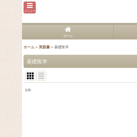
メニュー
ホーム
ホーム
>
実践書
>
基礎医学
基礎医学
0
件
表示数
:
並び順
: